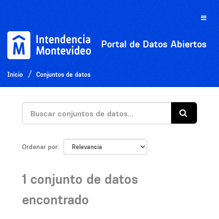
Ir
al
Toggle
contenido
naviga
Portal de Datos Abiertos
Inicio
Conjuntos de datos
Ordenar por
1 conjunto de datos
encontrado