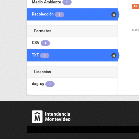
Medio Ambiente
1
TXT
Recolección
1
Uste
Formatos
CSV
1
TXT
1
Licencias
dag-uy
1