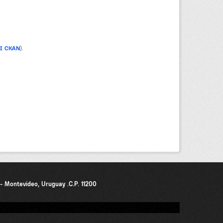
PI CKAN
).
0 - Montevideo, Uruguay .C.P. 11200