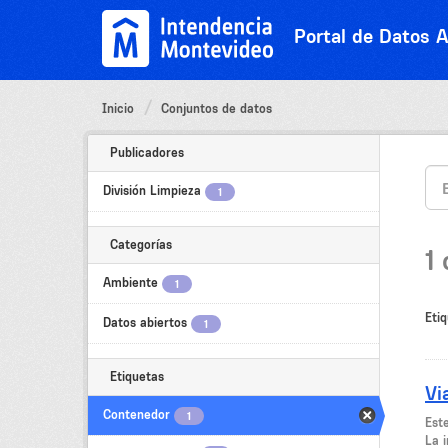
Ir
al
Portal de Datos A
contenido
Inicio
Conjuntos de datos
Publicadores
División Limpieza
1
Categorías
1
Ambiente
1
Etiq
Datos abiertos
1
Etiquetas
Vi
Contenedor
1
Este
La i