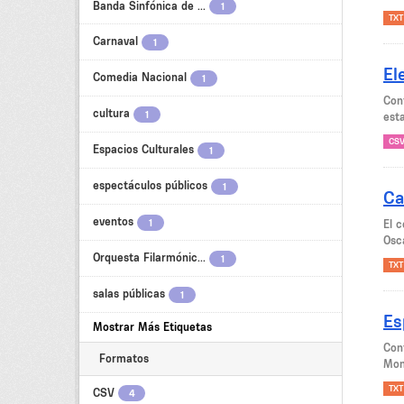
Banda Sinfónica de ...
1
TXT
Carnaval
1
El
Comedia Nacional
1
Con
cultura
1
est
CS
Espacios Culturales
1
espectáculos públicos
1
Ca
eventos
1
El 
Osca
Orquesta Filarmónic...
1
TXT
salas públicas
1
Es
Mostrar Más Etiquetas
Con
Formatos
Mon
TXT
CSV
4