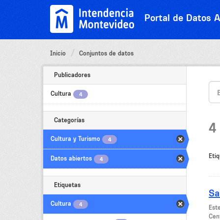
Ir
al
Portal de Datos A
contenido
Inicio
Conjuntos de datos
Publicadores
Cultura
4
Categorías
4
Cultura y Turismo
4
Etiq
Datos abiertos
4
Etiquetas
Sa
Cultura
4
Este
Cent