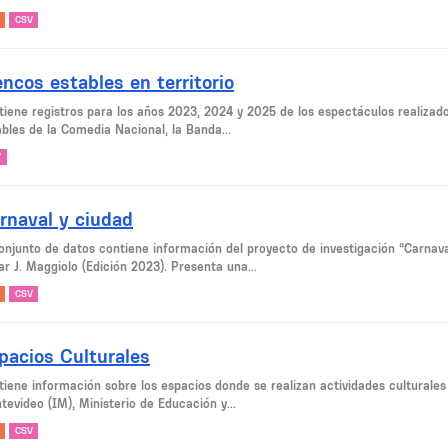
CSV
encos estables en territorio
tiene registros para los años 2023, 2024 y 2025 de los espectáculos realizados
ables de la Comedia Nacional, la Banda...
V
rnaval y ciudad
conjunto de datos contiene información del proyecto de investigación “Carna
r J. Maggiolo (Edición 2023). Presenta una...
CSV
pacios Culturales
tiene información sobre los espacios donde se realizan actividades culturale
tevideo (IM), Ministerio de Educación y...
CSV