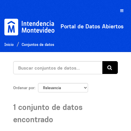
Ir
al
Toggle
contenido
naviga
Portal de Datos Abiertos
Inicio
Conjuntos de datos
Ordenar por
1 conjunto de datos
encontrado