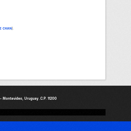
PI CKAN
).
0 - Montevideo, Uruguay .C.P. 11200