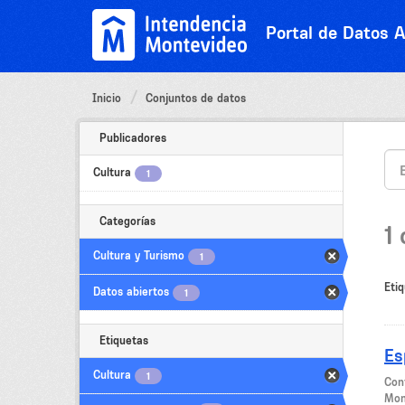
Ir
al
Portal de Datos A
contenido
Inicio
Conjuntos de datos
Publicadores
Cultura
1
Categorías
1
Cultura y Turismo
1
Etiq
Datos abiertos
1
Etiquetas
Es
Cultura
1
Con
Mon