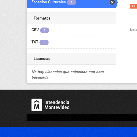
Espacios Culturales
1
TXT
Formatos
Uste
CSV
1
TXT
1
Licencias
No hay Licencias que coincidan con esta
búsqueda