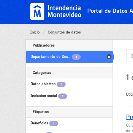
Ir
al
Portal de Datos A
contenido
Inicio
Conjuntos de datos
Publicadores
Departamento de Des...
1
Categorías
1
Datos abiertos
1
Etiq
Inclusión social
1
Etiquetas
Pr
Beneficios
1
Cont
de 