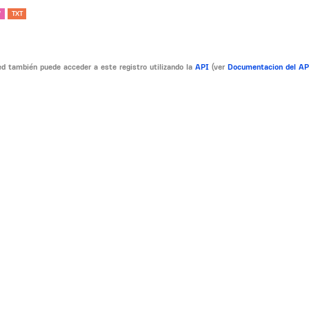
V
TXT
d también puede acceder a este registro utilizando la
API
(ver
Documentacion del A