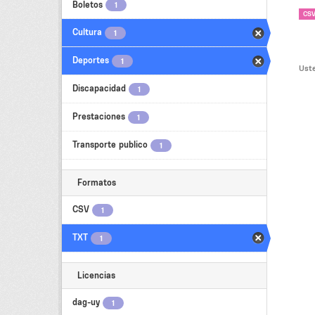
Boletos
1
CS
Cultura
1
Deportes
1
Uste
Discapacidad
1
Prestaciones
1
Transporte publico
1
Formatos
CSV
1
TXT
1
Licencias
dag-uy
1