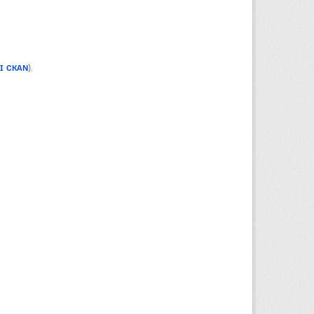
PI CKAN
).