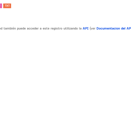
V
TXT
d también puede acceder a este registro utilizando la
API
(ver
Documentacion del A