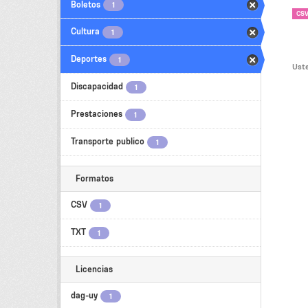
Boletos
1
CS
Cultura
1
Deportes
1
Uste
Discapacidad
1
Prestaciones
1
Transporte publico
1
Formatos
CSV
1
TXT
1
Licencias
dag-uy
1