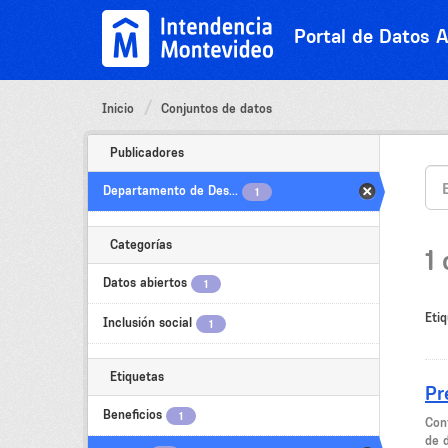
Ir
al
Portal de Datos A
contenido
Inicio
Conjuntos de datos
Publicadores
Departamento de Des...
1
Categorías
1
Datos abiertos
1
Etiq
Inclusión social
1
Etiquetas
Pr
Beneficios
1
Cont
de 