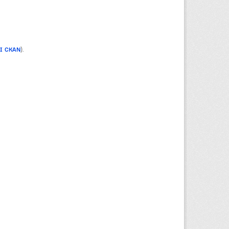
PI CKAN
).