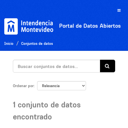
Ir
al
Toggle
contenido
naviga
Portal de Datos Abiertos
Inicio
Conjuntos de datos
Ordenar por
1 conjunto de datos
encontrado