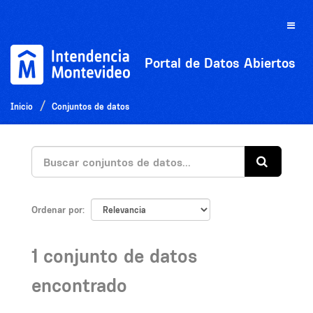
Ir
al
Toggle
contenido
naviga
Portal de Datos Abiertos
Inicio
Conjuntos de datos
Ordenar por
1 conjunto de datos
encontrado