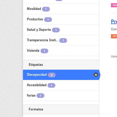
CS
Movilidad
1
Productivo
1
Pr
Con
Salud y Deporte
1
TXT
Transparencia Insti...
1
Vivienda
1
Uste
Etiquetas
Discapacidad
2
Accesibilidad
1
ferias
1
Formatos