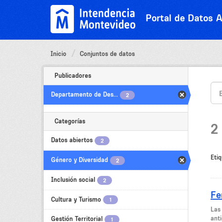
Ir
al
Portal de Datos A
contenido
Inicio
Conjuntos de datos
Publicadores
Departamento de Des...
2
Categorías
2
Datos abiertos
2
Etiq
Género y Diversidad
2
Inclusión social
2
Fe
Cultura y Turismo
1
Las 
ant
Gestión Territorial
1