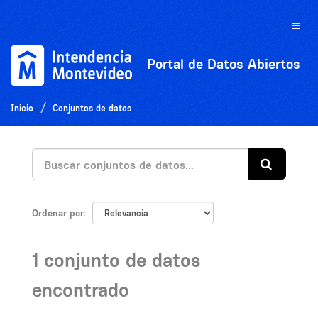
Ir
al
Toggle
contenido
naviga
Portal de Datos Abiertos
Inicio
Conjuntos de datos
Ordenar por
1 conjunto de datos
encontrado