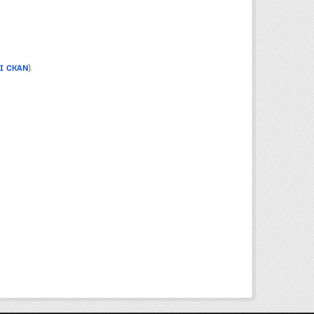
PI CKAN
).