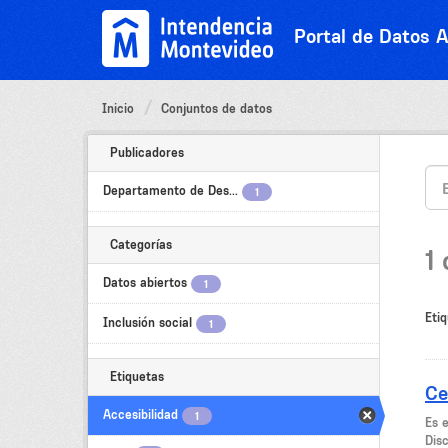
Ir
al
Portal de Datos A
contenido
Inicio
Conjuntos de datos
Publicadores
Departamento de Des...
1
Categorías
1
Datos abiertos
1
Etiq
Inclusión social
1
Etiquetas
Ce
Accesibilidad
1
Es 
Dis