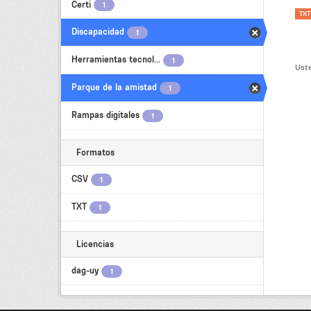
Certi
1
TXT
Discapacidad
1
Herramientas tecnol...
1
Uste
Parque de la amistad
1
Rampas digitales
1
Formatos
CSV
1
TXT
1
Licencias
dag-uy
1