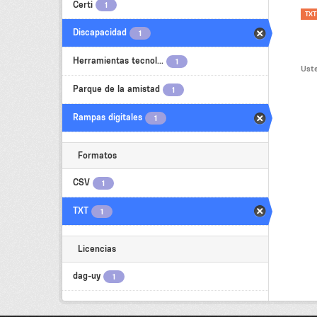
Certi
1
TXT
Discapacidad
1
Herramientas tecnol...
1
Uste
Parque de la amistad
1
Rampas digitales
1
Formatos
CSV
1
TXT
1
Licencias
dag-uy
1