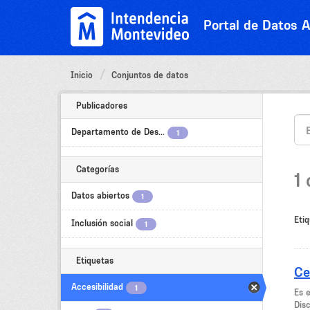
Ir
al
Portal de Datos A
contenido
Inicio
Conjuntos de datos
Publicadores
Departamento de Des...
1
Categorías
1
Datos abiertos
1
Etiq
Inclusión social
1
Etiquetas
Ce
Accesibilidad
1
Es 
Dis