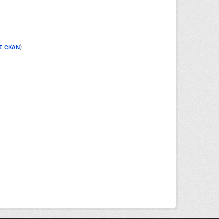
PI CKAN
).