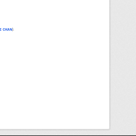
PI CKAN
).