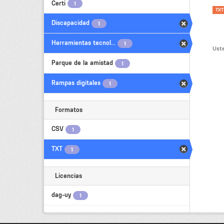
Certi
1
TXT
Discapacidad
1
Herramientas tecnol...
1
Uste
Parque de la amistad
1
Rampas digitales
1
Formatos
CSV
1
TXT
1
Licencias
dag-uy
1