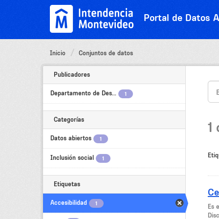
Ir
al
Portal de Datos A
contenido
Inicio
Conjuntos de datos
Publicadores
Departamento de Des...
1
Categorías
1
Datos abiertos
1
Etiq
Inclusión social
1
Etiquetas
Ce
Accesibilidad
1
Es 
Dis