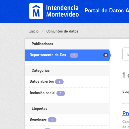
Ir
al
Portal de Datos A
contenido
Inicio
Conjuntos de datos
Publicadores
Departamento de Des...
1
Categorías
1
Datos abiertos
1
Etiq
Inclusión social
1
Etiquetas
Pr
Beneficios
1
Cont
de 