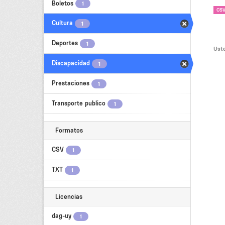
Boletos
1
CS
Cultura
1
Deportes
1
Uste
Discapacidad
1
Prestaciones
1
Transporte publico
1
Formatos
CSV
1
TXT
1
Licencias
dag-uy
1