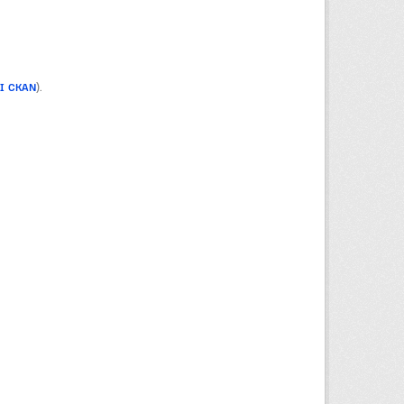
PI CKAN
).