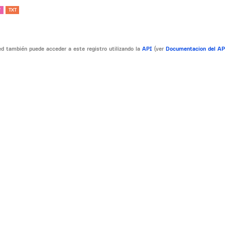
V
TXT
d también puede acceder a este registro utilizando la
API
(ver
Documentacion del A