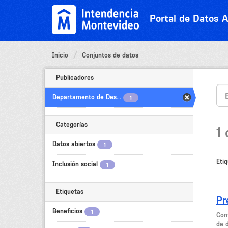
Ir
al
Portal de Datos A
contenido
Inicio
Conjuntos de datos
Publicadores
Departamento de Des...
1
Categorías
1
Datos abiertos
1
Etiq
Inclusión social
1
Etiquetas
Pr
Beneficios
1
Cont
de 