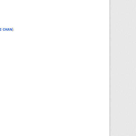
PI CKAN
).