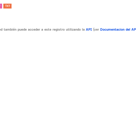
V
TXT
d también puede acceder a este registro utilizando la
API
(ver
Documentacion del A