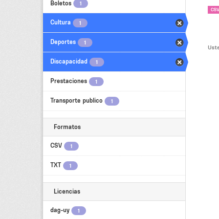
Boletos
1
CS
Cultura
1
Deportes
1
Uste
Discapacidad
1
Prestaciones
1
Transporte publico
1
Formatos
CSV
1
TXT
1
Licencias
dag-uy
1