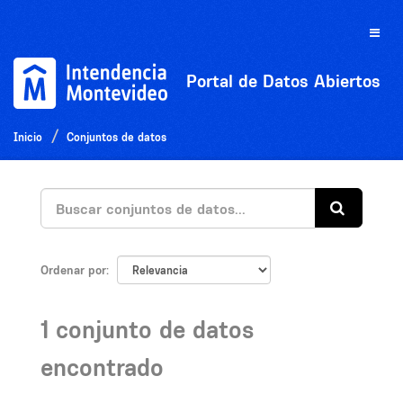
Ir
al
Toggle
contenido
naviga
Portal de Datos Abiertos
Inicio
Conjuntos de datos
Ordenar por
1 conjunto de datos
encontrado