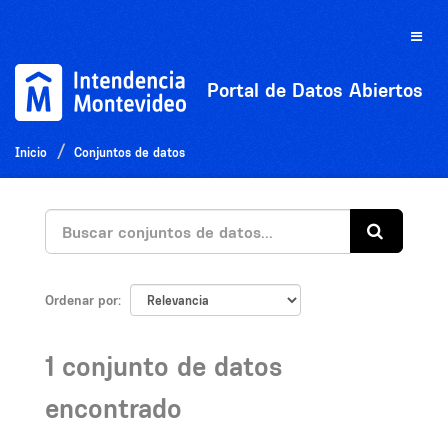
Ir
al
Toggle
contenido
naviga
Portal de Datos Abiertos
Inicio
Conjuntos de datos
Ordenar por
1 conjunto de datos
encontrado