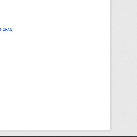
PI CKAN
).