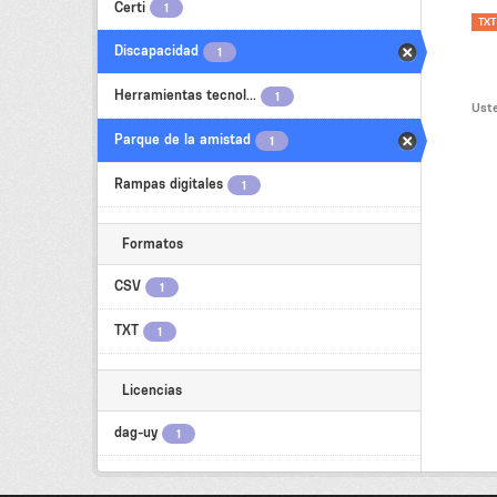
Certi
1
TXT
Discapacidad
1
Herramientas tecnol...
1
Uste
Parque de la amistad
1
Rampas digitales
1
Formatos
CSV
1
TXT
1
Licencias
dag-uy
1