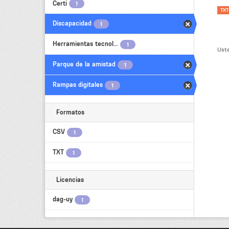
Certi
1
TXT
Discapacidad
1
Herramientas tecnol...
1
Uste
Parque de la amistad
1
Rampas digitales
1
Formatos
CSV
1
TXT
1
Licencias
dag-uy
1