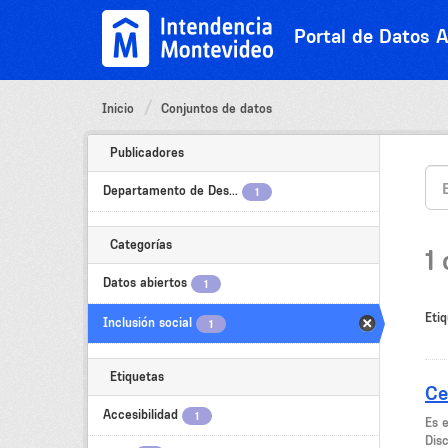
Ir
al
Portal de Datos A
contenido
Inicio
Conjuntos de datos
Publicadores
Departamento de Des...
1
Categorías
1
Datos abiertos
1
Etiq
Inclusión social
1
Etiquetas
Ce
Accesibilidad
1
Es 
Dis