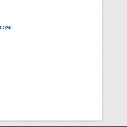
PI CKAN
).