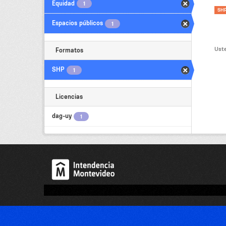
Equidad
1
SH
Espacios públicos
1
Uste
Formatos
SHP
1
Licencias
dag-uy
1