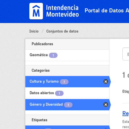
Ir
al
Portal de Datos A
contenido
Inicio
Conjuntos de datos
Publicadores
Geomática
1
Categorías
1
Cultura y Turismo
1
Etiq
Datos abiertos
1
Género y Diversidad
1
Re
Etiquetas
Est
rec