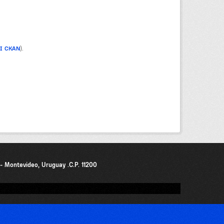
PI CKAN
).
0 - Montevideo, Uruguay .C.P. 11200