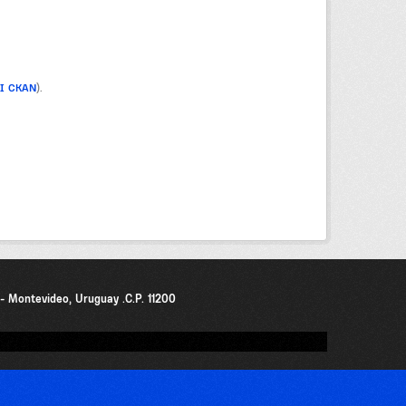
PI CKAN
).
0 - Montevideo, Uruguay .C.P. 11200