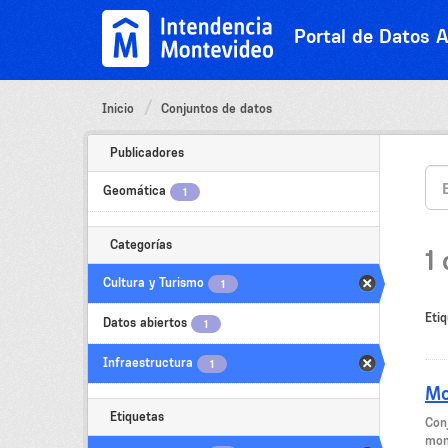
Ir
al
Portal de Datos A
contenido
Inicio
Conjuntos de datos
Publicadores
Geomática
1
Categorías
1
Cultura y Turismo
1
Etiq
Datos abiertos
1
Infraestructura
1
Mo
Etiquetas
Con
mon