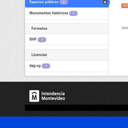
Espacios públicos
1
SH
Monumentos históricos
1
Uste
Formatos
SHP
1
Licencias
dag-uy
1