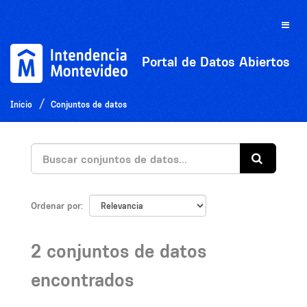
Ir
al
Toggle
contenido
naviga
Portal de Datos Abiertos
Inicio
Conjuntos de datos
Ordenar por
2 conjuntos de datos
encontrados