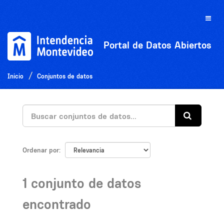
Ir
al
Toggle
contenido
naviga
Portal de Datos Abiertos
Inicio
Conjuntos de datos
Ordenar por
1 conjunto de datos
encontrado