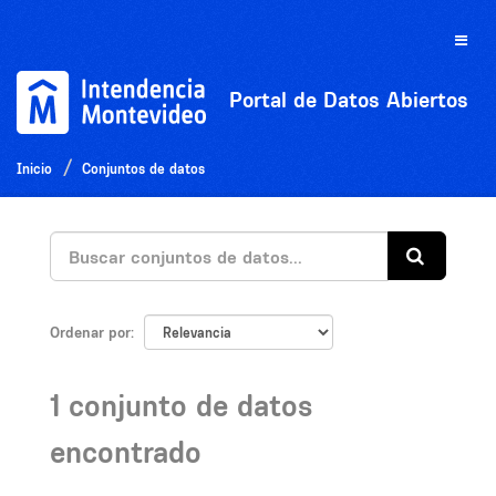
Ir
al
Toggle
contenido
naviga
Portal de Datos Abiertos
Inicio
Conjuntos de datos
Ordenar por
1 conjunto de datos
encontrado