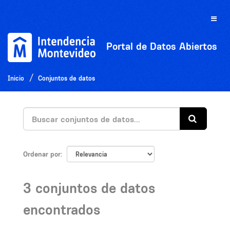
Ir
al
Toggle
contenido
naviga
Portal de Datos Abiertos
Inicio
Conjuntos de datos
Ordenar por
3 conjuntos de datos
encontrados