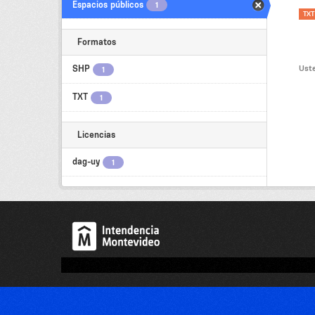
Espacios públicos
1
TXT
Formatos
Uste
SHP
1
TXT
1
Licencias
dag-uy
1