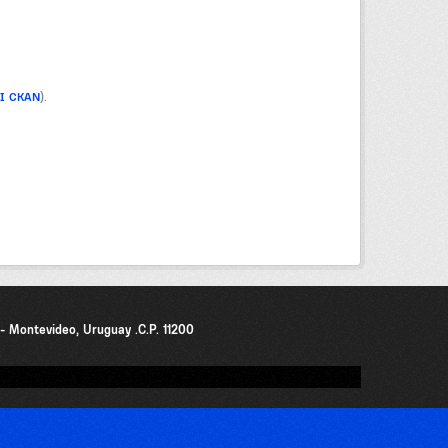
PI CKAN
).
0 - Montevideo, Uruguay .C.P. 11200