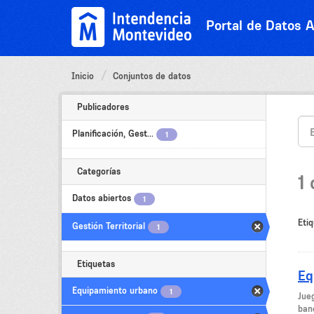
Ir
al
Portal de Datos A
contenido
Inicio
Conjuntos de datos
Publicadores
Planificación, Gest...
1
Categorías
1
Datos abiertos
1
Etiq
Gestión Territorial
1
Etiquetas
Eq
Equipamiento urbano
1
Jue
ban