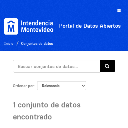
Ir
al
Toggle
contenido
naviga
Portal de Datos Abiertos
Inicio
Conjuntos de datos
Ordenar por
1 conjunto de datos
encontrado