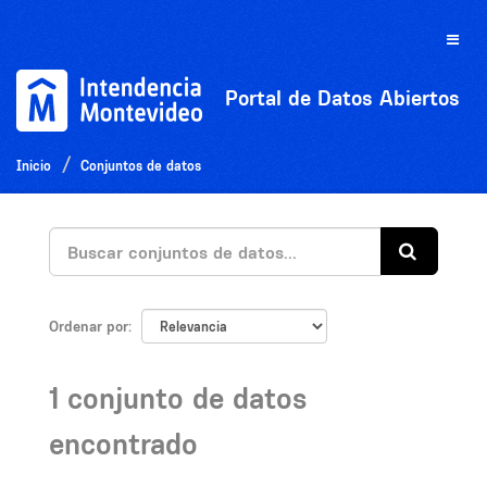
Ir
al
Toggle
contenido
naviga
Portal de Datos Abiertos
Inicio
Conjuntos de datos
Ordenar por
1 conjunto de datos
encontrado