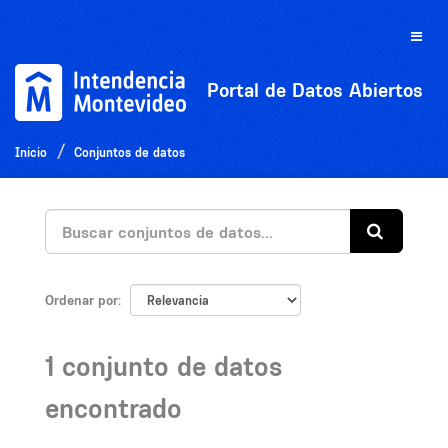
Ir
al
Toggle
contenido
naviga
Portal de Datos Abiertos
Inicio
Conjuntos de datos
Ordenar por
1 conjunto de datos
encontrado