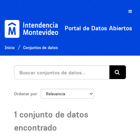
Ir
al
Toggle
contenido
naviga
Portal de Datos Abiertos
Inicio
Conjuntos de datos
Ordenar por
1 conjunto de datos
encontrado