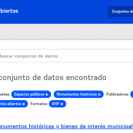
biertos
Conjuntos d
 conjunto de datos encontrado
uetas:
Espacios públicos
Monumentos históricos
Publicadores:
tos abiertos
Formatos:
SHP
numentos históricos y bienes de interés municipal