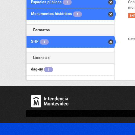
Espacios públicos
Con
1
mon
Monumentos históricos
1
SH
Formatos
Uste
SHP
1
Licencias
dag-uy
1