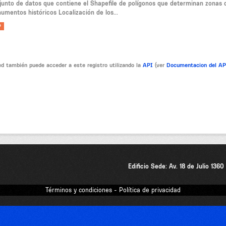
junto de datos que contiene el Shapefile de polígonos que determinan zonas d
umentos históricos Localización de los...
P
d también puede acceder a este registro utilizando la
API
(ver
Documentacion del A
Edificio Sede: Av. 18 de Julio 136
Términos y condiciones - Política de privacidad