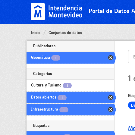
Ir
al
Portal de Datos A
contenido
Inicio
Conjuntos de datos
Publicadores
Geomática
1
Categorías
1
Cultura y Turismo
1
Etiq
Datos abiertos
1
Da
Infraestructura
1
Etiquetas
Mo