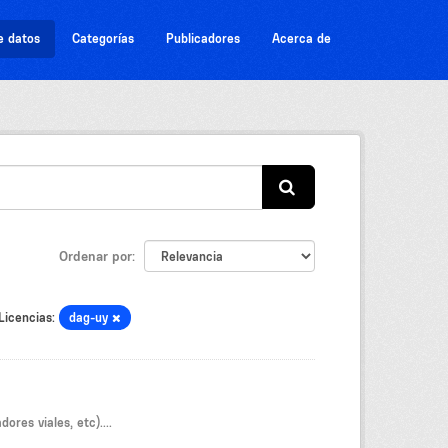
e datos
Categorías
Publicadores
Acerca de
Ordenar por
Licencias:
dag-uy
res viales, etc)....