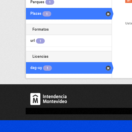
url
Parques
1
Plazas
1
Uste
Formatos
url
1
Licencias
dag-uy
1