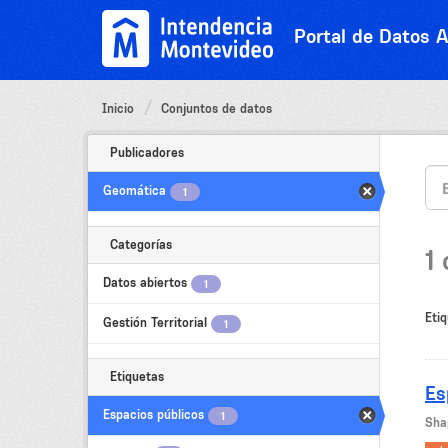
Ir
al
Portal de Datos A
contenido
Inicio
Conjuntos de datos
Publicadores
Geomática
1
Categorías
1
Datos abiertos
1
Etiq
Gestión Territorial
1
Etiquetas
Es
Espacios públicos
1
Shap