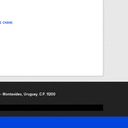
PI CKAN
).
0 - Montevideo, Uruguay .C.P. 11200