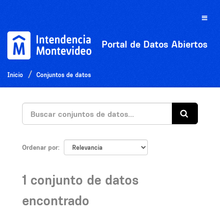
Ir
al
Toggle
contenido
naviga
Portal de Datos Abiertos
Inicio
Conjuntos de datos
Ordenar por
1 conjunto de datos
encontrado