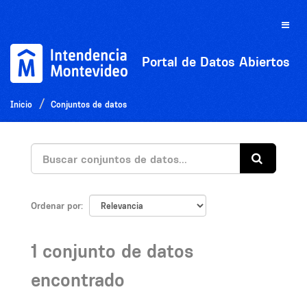
Ir
al
Toggle
contenido
naviga
Portal de Datos Abiertos
Inicio
Conjuntos de datos
Ordenar por
1 conjunto de datos
encontrado