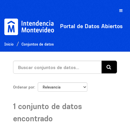
Ir
al
Toggle
contenido
naviga
Portal de Datos Abiertos
Inicio
Conjuntos de datos
Ordenar por
1 conjunto de datos
encontrado