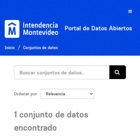
Ir
al
Toggle
contenido
naviga
Portal de Datos Abiertos
Inicio
Conjuntos de datos
Ordenar por
1 conjunto de datos
encontrado