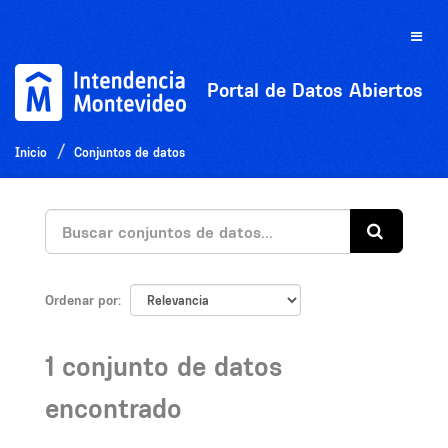
Ir
al
Toggle
contenido
naviga
Portal de Datos Abiertos
Inicio
Conjuntos de datos
Ordenar por
1 conjunto de datos
encontrado