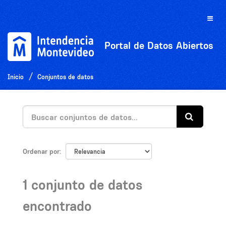
Ir
al
Toggle
contenido
naviga
Portal de Datos Abiertos
Inicio
Conjuntos de datos
Ordenar por
1 conjunto de datos
encontrado