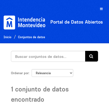
Ir
al
Toggle
contenido
naviga
Portal de Datos Abiertos
Inicio
Conjuntos de datos
Ordenar por
1 conjunto de datos
encontrado