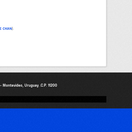
PI CKAN
).
0 - Montevideo, Uruguay .C.P. 11200