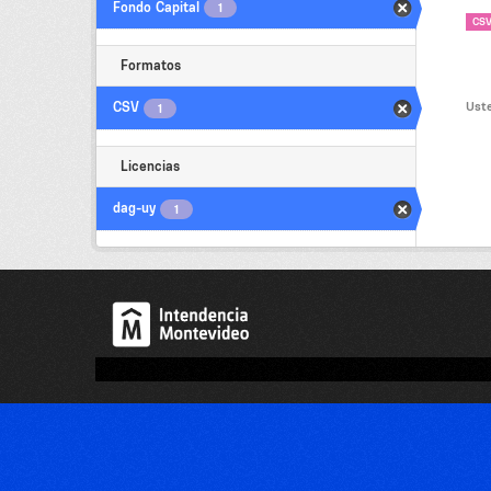
Fondo Capital
1
CS
Formatos
Uste
CSV
1
Licencias
dag-uy
1