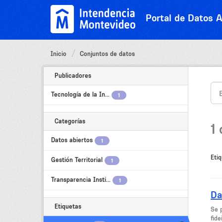
Ir
al
Portal de Datos A
contenido
Inicio
Conjuntos de datos
Publicadores
Tecnología de la In...
1
Categorías
1
Datos abiertos
1
Etiq
Gestión Territorial
1
Transparencia Insti...
1
Da
Etiquetas
Se 
fide