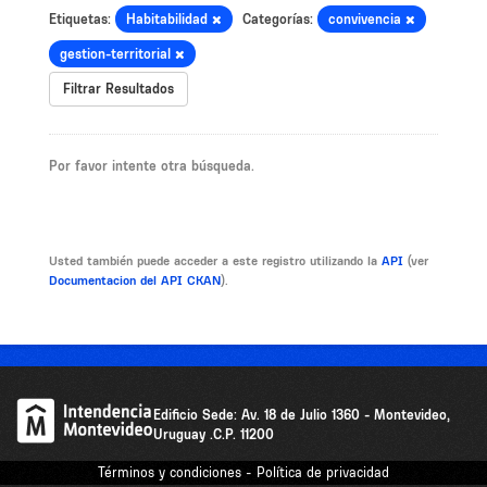
Etiquetas:
Habitabilidad
Categorías:
convivencia
gestion-territorial
Filtrar Resultados
Por favor intente otra búsqueda.
Usted también puede acceder a este registro utilizando la
API
(ver
Documentacion del API CKAN
).
Edificio Sede: Av. 18 de Julio 1360 - Montevideo,
Uruguay .C.P. 11200
Términos y condiciones - Política de privacidad