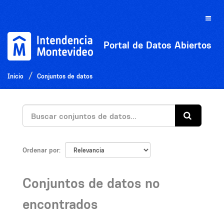
Ir
al
Toggle
contenido
naviga
Portal de Datos Abiertos
Inicio
Conjuntos de datos
Ordenar por
Conjuntos de datos no
encontrados