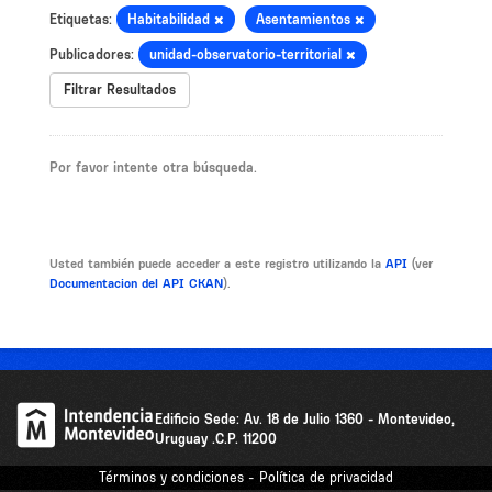
Etiquetas:
Habitabilidad
Asentamientos
Publicadores:
unidad-observatorio-territorial
Filtrar Resultados
Por favor intente otra búsqueda.
Usted también puede acceder a este registro utilizando la
API
(ver
Documentacion del API CKAN
).
Edificio Sede: Av. 18 de Julio 1360 - Montevideo,
Uruguay .C.P. 11200
Términos y condiciones - Política de privacidad