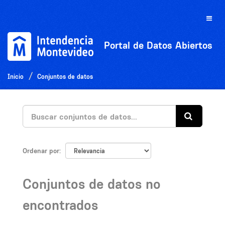
Ir
al
Toggle
contenido
naviga
Portal de Datos Abiertos
Inicio
Conjuntos de datos
Ordenar por
Conjuntos de datos no
encontrados