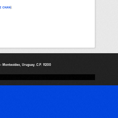
PI CKAN
).
0 - Montevideo, Uruguay .C.P. 11200