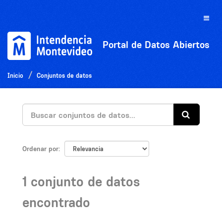
Ir
al
Toggle
contenido
naviga
Portal de Datos Abiertos
Inicio
Conjuntos de datos
Ordenar por
1 conjunto de datos
encontrado