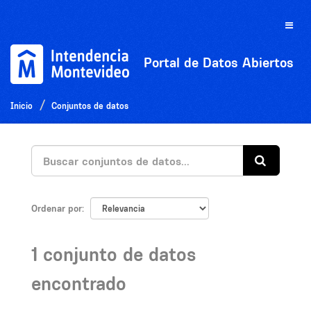
Ir
al
Toggle
contenido
naviga
Portal de Datos Abiertos
Inicio
Conjuntos de datos
Ordenar por
1 conjunto de datos
encontrado