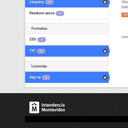
Limpieza
Ubi
1
habi
Residuos secos
1
TXT
Formatos
Uste
CSV
1
TXT
1
Licencias
dag-uy
1