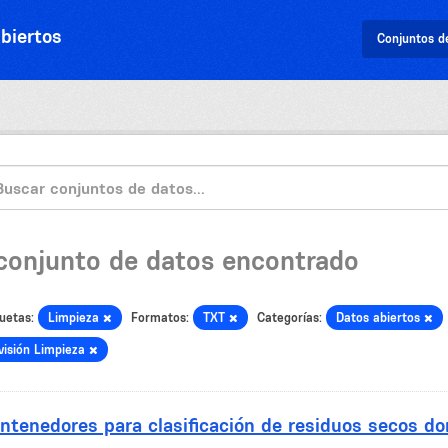
biertos
Conjuntos d
 conjunto de datos encontrado
uetas:
Limpieza
Formatos:
TXT
Categorías:
Datos abiertos
visión Limpieza
ntenedores para clasificación de residuos secos dom