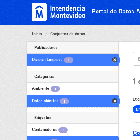
Ir
al
Portal de Datos A
contenido
Inicio
Conjuntos de datos
Publicadores
División Limpieza
1
Categorías
1
Ambiente
1
Etiq
Datos abiertos
1
Di
Etiquetas
Contenedores
1
Co