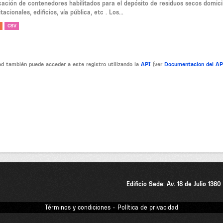
cación de contenedores habilitados para el depósito de residuos secos domici
tacionales, edificios, vía pública, etc . Los...
CSV
d también puede acceder a este registro utilizando la
API
(ver
Documentacion del A
Edificio Sede: Av. 18 de Julio 136
Términos y condiciones - Política de privacidad