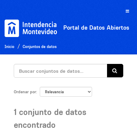
Ir
al
Toggle
contenido
naviga
Portal de Datos Abiertos
Inicio
Conjuntos de datos
Ordenar por
1 conjunto de datos
encontrado