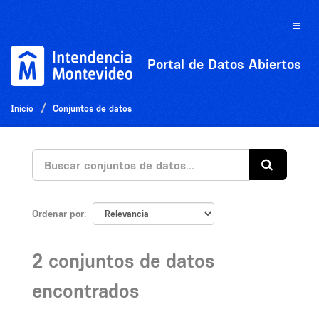
Ir
al
Toggle
contenido
naviga
Portal de Datos Abiertos
Inicio
Conjuntos de datos
Ordenar por
2 conjuntos de datos
encontrados