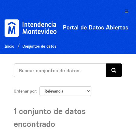
Ir
al
Toggle
contenido
naviga
Portal de Datos Abiertos
Inicio
Conjuntos de datos
Ordenar por
1 conjunto de datos
encontrado